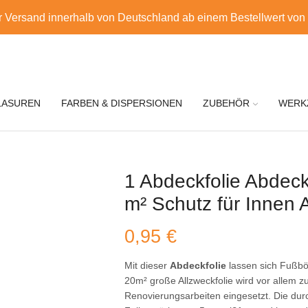
r Versand innerhalb von Deutschland ab einem Bestellwert von
LASUREN
FARBEN & DISPERSIONEN
ZUBEHÖR
WERK
1 Abdeckfolie Abdec
m² Schutz für Innen
0,95
€
Mit dieser
Abdeckfolie
lassen sich Fußb
20m² große Allzweckfolie wird vor allem 
Renovierungsarbeiten eingesetzt. Die durch