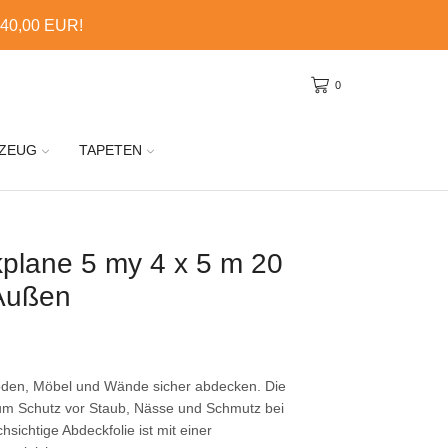
 40,00 EUR!
0
ZEUG
TAPETEN
kplane 5 my 4 x 5 m 20
 Außen
öden, Möbel und Wände sicher abdecken. Die
zum Schutz vor Staub, Nässe und Schmutz bei
sichtige Abdeckfolie ist mit einer