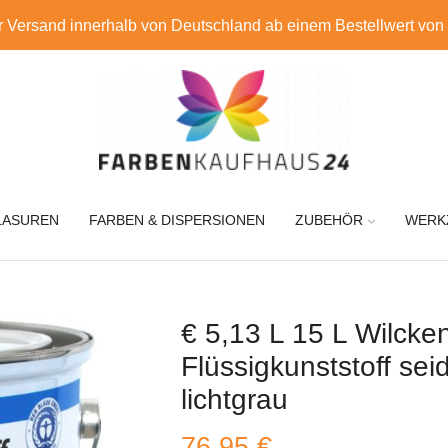
r Versand innerhalb von Deutschland ab einem Bestellwert von
LASUREN
FARBEN & DISPERSIONEN
ZUBEHÖR
WERK
€ 5,13 L 15 L Wilck
Flüssigkunststoff se
lichtgrau
76,95
€