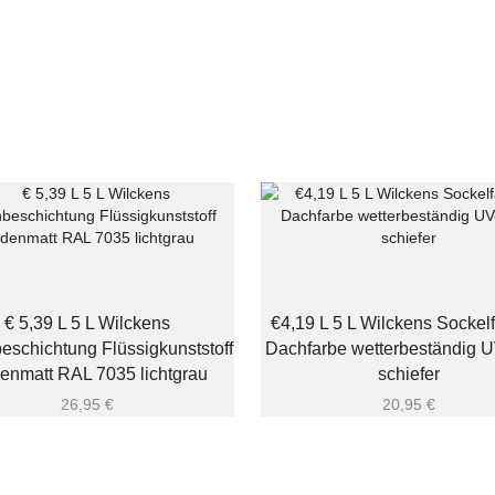
€ 5,39 L 5 L Wilckens
€4,19 L 5 L Wilckens Sockel
schichtung Flüssigkunststoff
Dachfarbe wetterbeständig UV
enmatt RAL 7035 lichtgrau
schiefer
26,95
€
20,95
€