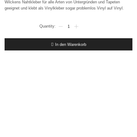
Wilckens Nahtkleber für alle Arten von Untergründen und Tapeten
geeignet und klebt als Vinylkleber sogar problemlos Vinyl auf Vinyl.
€
57,91
g
/
In den Warenkorb
2
x
60
g
Wilckens
Premium
Naht-
und
Reparaturkleber
innen
Menge