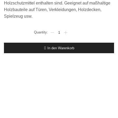
Holzschutzmittel enthalten sind. Geeignet auf maßhaltige
Holzbauteile auf Türen, Verkleidungen, Holzdecken,
Spielzeug usw.
€
7,19
L/
5
In den Warenkorb
L
Wilckens
Holzschutz-
Gel
kiefer
Langzeitschutz
High
Solid
hoch
ergiebig
seidenmatt
Menge