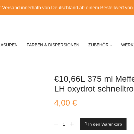
r Versand innerhalb von Deutschland ab einem Bestellwert von
LASUREN
FARBEN & DISPERSIONEN
ZUBEHÖR
WERK
€10,66L 375 ml Meff
LH oxydrot schnellt
4,00
€
€10,66L
In den Warenkorb
375
ml