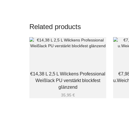
Related products
€14,38 L 2,5 L Wilckens Professional
€7,98
Weißlack PU verstärkt blockfest
u.Weich
glänzend
35,95
€