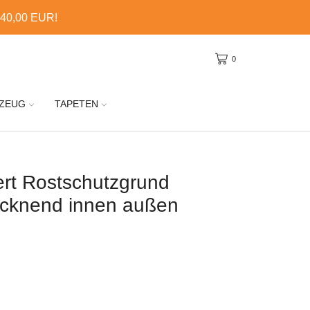
 40,00 EUR!
0
ZEUG
TAPETEN
ert Rostschutzgrund
rocknend innen außen