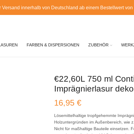
r Versand innerhalb von Deutschland ab einem Bestellwert von
LASUREN
FARBEN & DISPERSIONEN
ZUBEHÖR
WERK
€22,60L 750 ml Conti 
Imprägnierlasur deko
16,95
€
Lösemittelhaltige tropfgehemmte Imprägnie
Holzuntergründen im Außenbereich, wie z
Nicht für maßhaltige Bauteile einsetzen. 