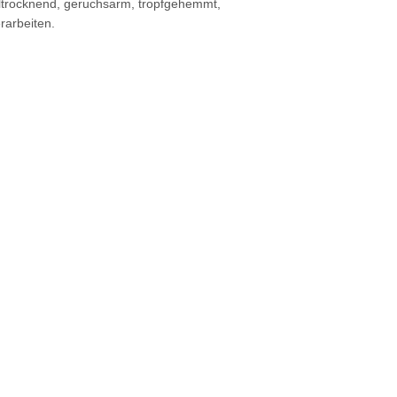
lltrocknend, geruchsarm, tropfgehemmt,
rarbeiten.