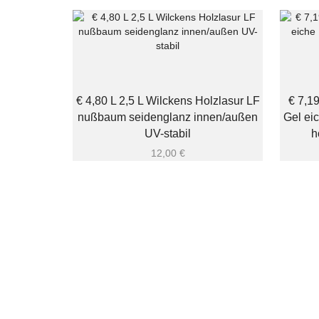
€ 4,80 L 2,5 L Wilckens Holzlasur LF
€ 7,19
nußbaum seidenglanz innen/außen
Gel ei
UV-stabil
h
12,00
€