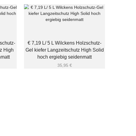
schutz-
€ 7,19 L/ 5 L Wilckens Holzschutz-
z High
Gel kiefer Langzeitschutz High Solid
nmatt
hoch ergiebig seidenmatt
35,95
€
€ 6,38L 2
kiefer se