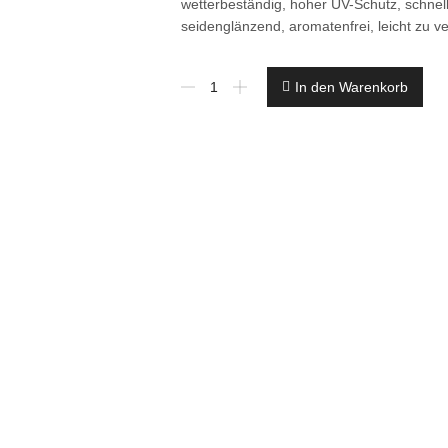
wetterbeständig, hoher UV-Schutz, schne
seidenglänzend, aromatenfrei, leicht zu ve
€22,60L
In den Warenkorb
750
ml
Conti
Tekton
IL
eiche
hell
Imprägnierlasur
dekorative
Anstriche
Menge