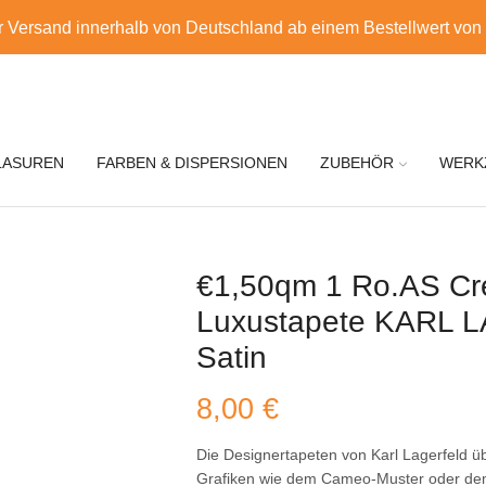
r Versand innerhalb von Deutschland ab einem Bestellwert von
LASUREN
FARBEN & DISPERSIONEN
ZUBEHÖR
WERK
€1,50qm 1 Ro.AS Cre
Luxustapete KARL 
Satin
8,00
€
Die Designertapeten von Karl Lagerfeld ü
Grafiken wie dem Cameo-Muster oder dem