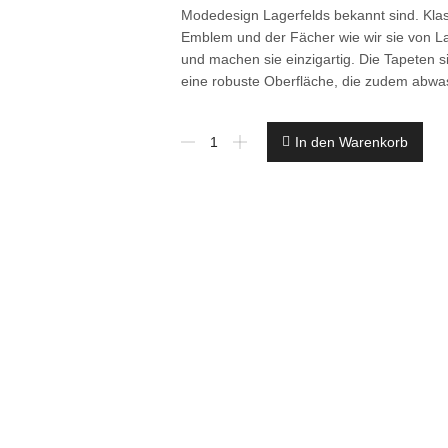
Modedesign Lagerfelds bekannt sind. Klas
Emblem und der Fächer wie wir sie von La
und machen sie einzigartig. Die Tapeten si
eine robuste Oberfläche, die zudem abwas
€1,50qm
In den Warenkorb
1
Ro.AS
Creation
Vlies
37845-
3
Luxustapete
KARL
LAGERFELD
schwarz
Satin
Menge