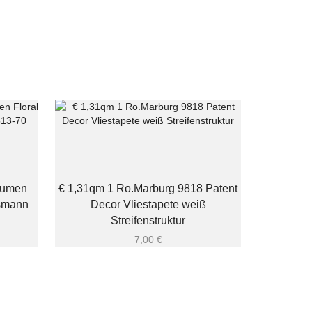
lumen
€ 1,31qm 1 Ro.Marburg 9818 Patent
ismann
Decor Vliestapete weiß
Streifenstruktur
7,00
€
€2,83