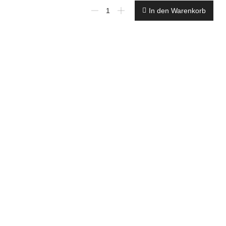
€18,00L
In den Warenkorb
2,5
L
Herbol
Venti
3
Plus
Aqua
Satin
Ein-
Topf-
Hybrid
Fensterlack
weiß
Menge