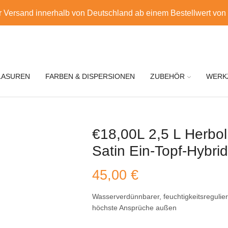
r Versand innerhalb von Deutschland ab einem Bestellwert von
LASUREN
FARBEN & DISPERSIONEN
ZUBEHÖR
WERK
€18,00L 2,5 L Herbol
Satin Ein-Topf-Hybri
45,00
€
Wasserverdünnbarer, feuchtigkeitsregulier
höchste Ansprüche außen