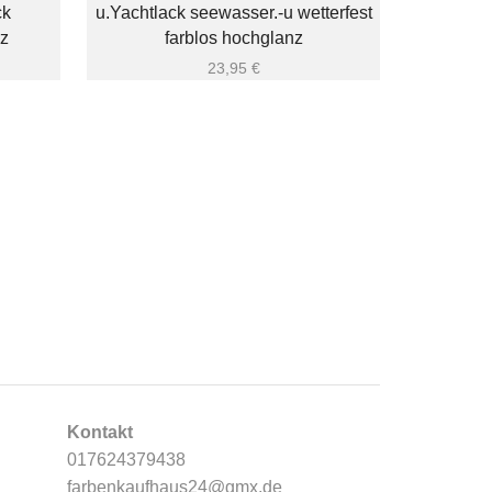
ck
u.Yachtlack seewasser.-u wetterfest
z
farblos hochglanz
23,95
€
€ 14,
Fliesenlac
u.Endans
Kontakt
017624379438
farbenkaufhaus24@gmx.de