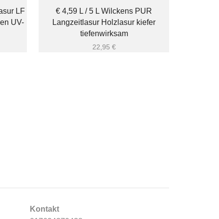
lasur LF
€ 4,59 L / 5 L Wilckens PUR
ßen UV-
Langzeitlasur Holzlasur kiefer
tiefenwirksam
22,95
€
€ 4,80 L 2
nußbaum 
Kontakt