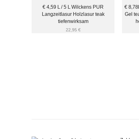
€ 4,59 L / 5 L Wilckens PUR
€ 8,78
Langzeitlasur Holzlasur teak
Gel te
tiefenwirksam
h
22,95
€