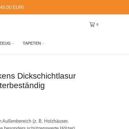
 40,00 EUR!
0
ZEUG
TAPETEN
kens Dickschichtlasur
terbeständig
m Außenbereich (z. B. Holzhäuser,
e besonders schützenswerte Hölzer)