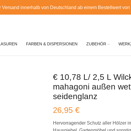
r Versand innerhalb von Deutschland ab einem Bestellwert von
LASUREN
FARBEN & DISPERSIONEN
ZUBEHÖR
WERK
€ 10,78 L/ 2,5 L Wilc
mahagoni außen wet
seidenglanz
26,95
€
Hervorragender Schutz aller Hölzer i
Hausgiebel, Gartenmöbel und sonstig