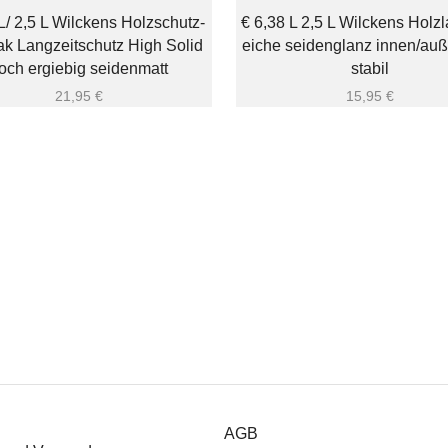
L/ 2,5 L Wilckens Holzschutz-
€ 6,38 L 2,5 L Wilckens Holz
ak Langzeitschutz High Solid
eiche seidenglanz innen/au
och ergiebig seidenmatt
stabil
21,95
€
15,95
€
AGB