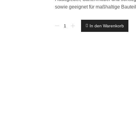
sowie geeignet für maßhaltige Bautei
€
In den Warenkorb
10,78
L/
2,5
L
Wilckens
Dickschichtlasur
mahagoni
außen
wetterbeständig
seidenglanz
Menge