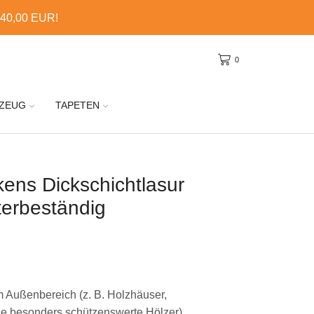
 40,00 EUR!
0
ZEUG
TAPETEN
kens Dickschichtlasur
erbeständig
m Außenbereich (z. B. Holzhäuser,
e besonders schützenswerte Hölzer)