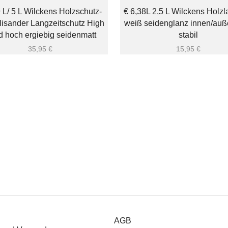
 L/ 5 L Wilckens Holzschutz-
€ 6,38L 2,5 L Wilckens Holzl
lisander Langzeitschutz High
weiß seidenglanz innen/auß
d hoch ergiebig seidenmatt
stabil
35,95
€
15,95
€
AGB