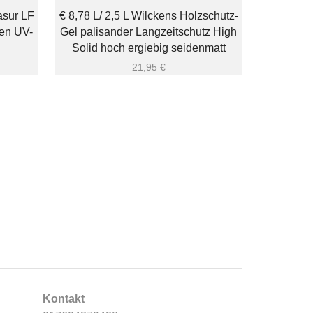
asur LF
€ 8,78 L/ 2,5 L Wilckens Holzschutz-
€ 6,38 L 2
en UV-
Gel palisander Langzeitschutz High
farblos se
Solid hoch ergiebig seidenmatt
21,95
€
Kontakt