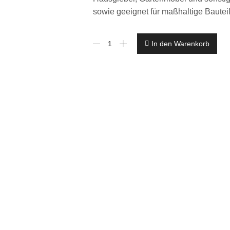
sowie geeignet für maßhaltige Bautei
€
In den Warenkorb
10,78
L/
2,5
L
Wilckens
Dickschichtlasur
nußbaum
außen
wetterbeständig
seidenglanz
Menge