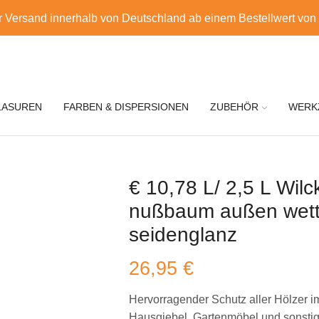
r Versand innerhalb von Deutschland ab einem Bestellwert von
LASUREN
FARBEN & DISPERSIONEN
ZUBEHÖR
WERK
€ 10,78 L/ 2,5 L Wilc
nußbaum außen wett
seidenglanz
26,95
€
Hervorragender Schutz aller Hölzer i
Hausgiebel, Gartenmöbel und sonstig