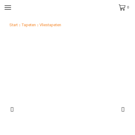
0
Start
Tapeten
Vliestapeten