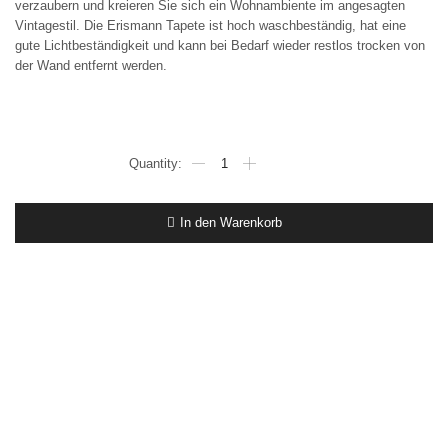
verzaubern und kreieren Sie sich ein Wohnambiente im angesagten
Vintagestil. Die Erismann Tapete ist hoch waschbeständig, hat eine
gute Lichtbeständigkeit und kann bei Bedarf wieder restlos trocken von
der Wand entfernt werden.
€1,12
qm
1
Ro.Erismann
In den Warenkorb
Vliestapete
6332-
16
dunkles
weinrot
Uni
Leinenstruktur
Menge